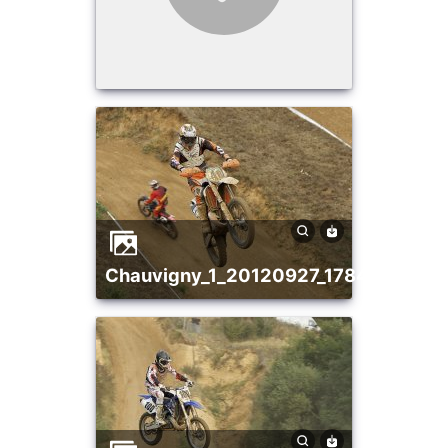
chauvigny_1_20120927_1784451818