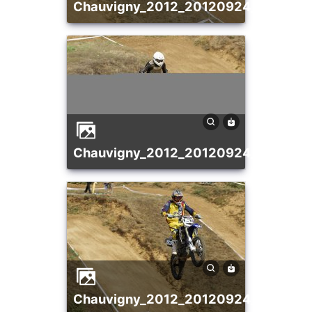
chauvigny_2012_20120924_1227372
chauvigny_2012_20120924_1320135
chauvigny_2012_20120924_136940