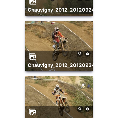
chauvigny_2012_20120924_1118076
chauvigny_2012_20120924_1161949