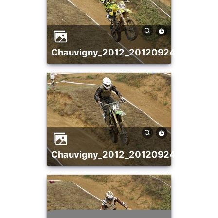
chauvigny_2012_20120924_1863959
chauvigny_2012_20120924_1921622