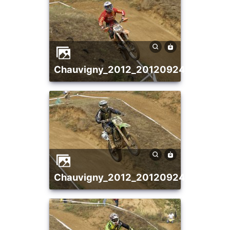
chauvigny_2012_20120924_169231
chauvigny_2012_20120924_176967