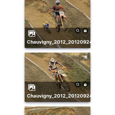
chauvigny_2012_20120924_139917
chauvigny_2012_20120924_158665