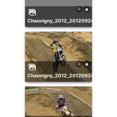
chauvigny_2012_20120924_193974
chauvigny_2012_20120924_199954