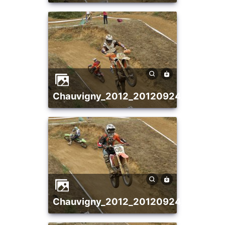
chauvigny_2012_20120924_137619
chauvigny_2012_20120924_138628