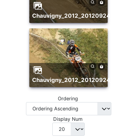
chauvigny_2012_20120924_204083
chauvigny_2012_20120924_206298
Ordering
Display Num