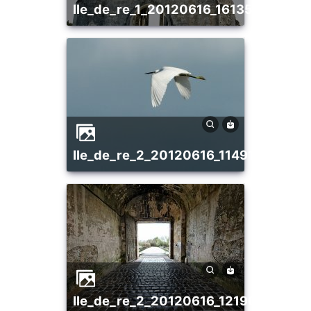
ile_de_re_1_20120616_1613559441
ile_de_re_2_20120616_1149145065
ile_de_re_2_20120616_1219032353