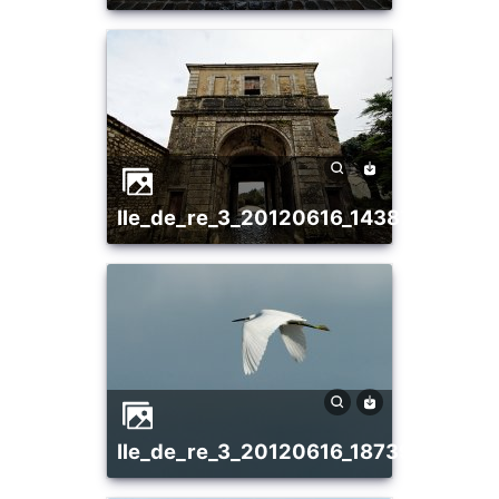
ile_de_re_3_20120616_1438763318
ile_de_re_3_20120616_1873973851