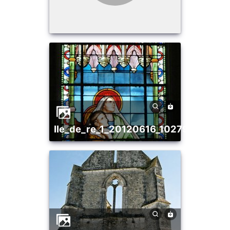
ile_de_re_1_20120616_1027909565