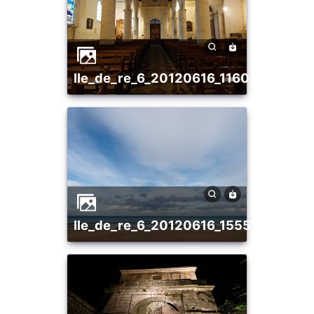
ile_de_re_6_20120616_1160518569
ile_de_re_6_20120616_1555163807