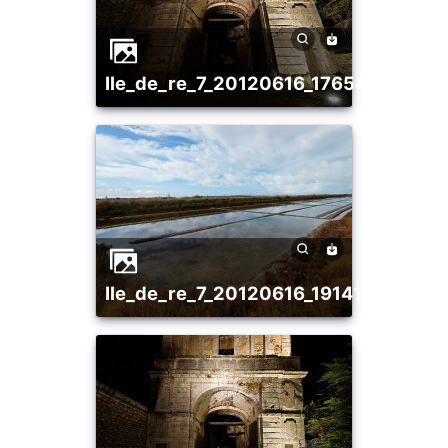
ile_de_re_7_20120616_1765422232
ile_de_re_7_20120616_1914104315