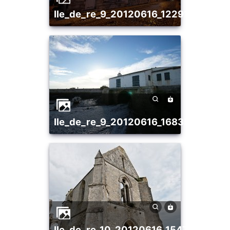
ile_de_re_9_20120616_1229106354
ile_de_re_9_20120616_1683560563
ile_de_re_10_20120616_1547441387