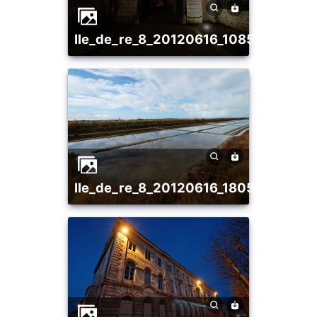
ile_de_re_8_20120616_1085628589
ile_de_re_8_20120616_1805177336