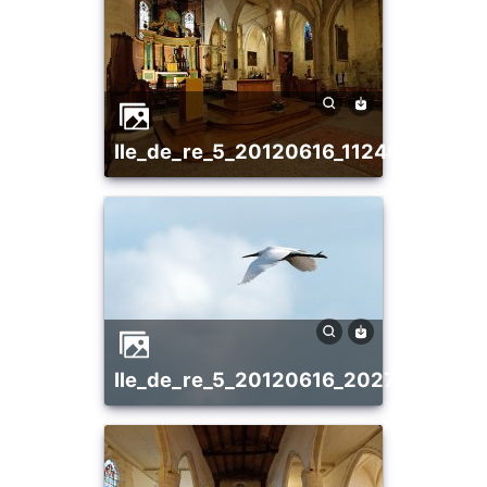
ile_de_re_5_20120616_1124637122
ile_de_re_5_20120616_2027858009