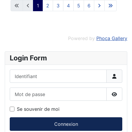
1
2
3
4
5
6
Powered by
Phoca Gallery
Login Form
Identifiant
Mot de passe
Affiche
Se souvenir de moi
Connexion