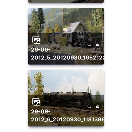
29-09-
2012_5_20120930_1952122686
29-09-
2012_6_20120930_1181396854