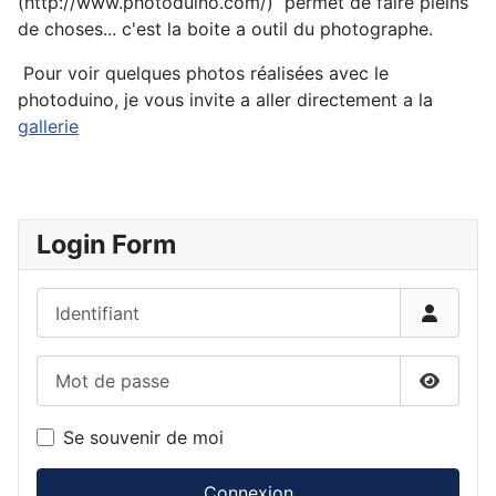
(http://www.photoduino.com/) permet de faire pleins
de choses... c'est la boite a outil du photographe.
Pour voir quelques photos réalisées avec le
photoduino, je vous invite a aller directement a la
gallerie
Login Form
Identifiant
Mot de passe
Affiche
Se souvenir de moi
Connexion