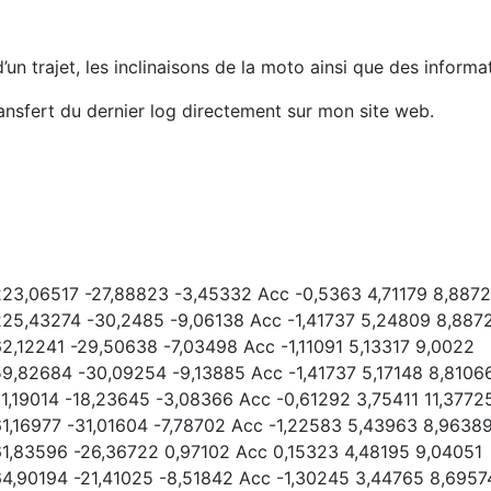
’un trajet, les inclinaisons de la moto ainsi que des inform
ransfert du dernier log directement sur mon site web.
223,06517 -27,88823 -3,45332 Acc -0,5363 4,71179 8,887
225,43274 -30,2485 -9,06138 Acc -1,41737 5,24809 8,887
2,12241 -29,50638 -7,03498 Acc -1,11091 5,13317 9,0022
59,82684 -30,09254 -9,13885 Acc -1,41737 5,17148 8,8106
1,19014 -18,23645 -3,08366 Acc -0,61292 3,75411 11,3772
61,16977 -31,01604 -7,78702 Acc -1,22583 5,43963 8,9638
61,83596 -26,36722 0,97102 Acc 0,15323 4,48195 9,04051
64,90194 -21,41025 -8,51842 Acc -1,30245 3,44765 8,6957