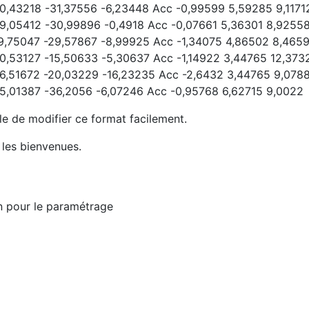
60,43218 -31,37556 -6,23448 Acc -0,99599 5,59285 9,1171
59,05412 -30,99896 -0,4918 Acc -0,07661 5,36301 8,9255
59,75047 -29,57867 -8,99925 Acc -1,34075 4,86502 8,465
60,53127 -15,50633 -5,30637 Acc -1,14922 3,44765 12,373
56,51672 -20,03229 -16,23235 Acc -2,6432 3,44765 9,078
45,01387 -36,2056 -6,07246 Acc -0,95768 6,62715 9,0022
ible de modifier ce format facilement.
t les bienvenues.
ran pour le paramétrage