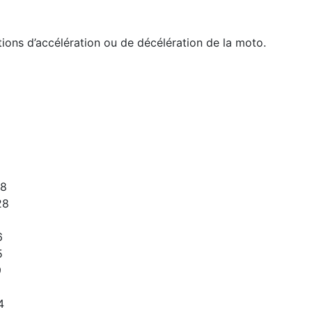
ations d’accélération ou de décélération de la moto.
28
28
6
5
9
4